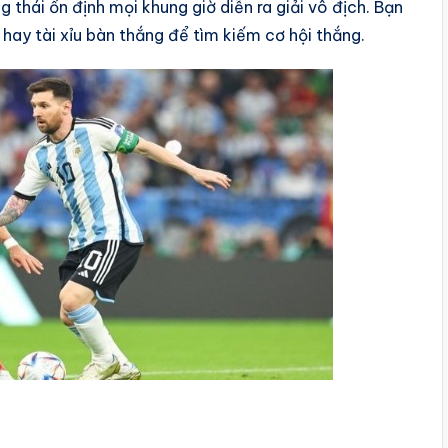
ng thái ổn định mọi khung giờ diễn ra giải vô địch. Bạn
hay tài xỉu bàn thắng để tìm kiếm cơ hội thắng.