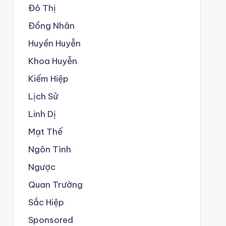
Đô Thị
Đồng Nhân
Huyền Huyễn
Khoa Huyễn
Kiếm Hiệp
Lịch Sử
Linh Dị
Mạt Thế
Ngôn Tình
Ngược
Quan Trường
Sắc Hiệp
Sponsored