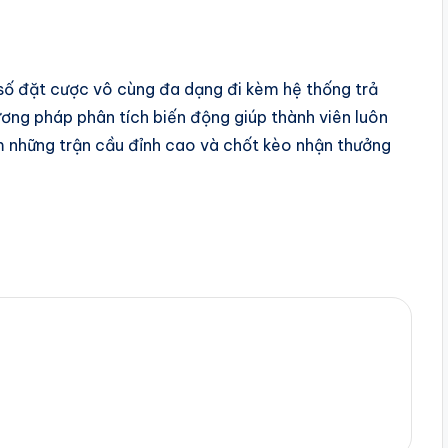
 đặt cược vô cùng đa dạng đi kèm hệ thống trả
ơng pháp phân tích biến động giúp thành viên luôn
 những trận cầu đỉnh cao và chốt kèo nhận thưởng