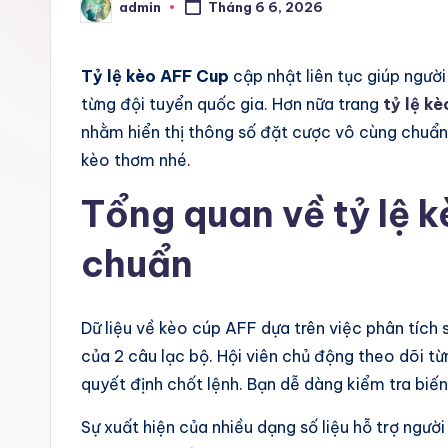
admin
Tháng 6 6, 2026
Posted
by
Tỷ lệ kèo AFF Cup
cập nhật liên tục giúp ngườ
từng đội tuyển quốc gia.
Hơn nữa trang
tỷ lệ kè
nhằm hiển thị thông số đặt cược vô cùng chuẩn
kèo thơm nhé.
Tổng quan về tỷ lệ 
chuẩn
Dữ liệu về kèo cúp AFF dựa trên việc phân tích s
của 2 câu lạc bộ. Hội viên chủ động theo dõi t
quyết định chốt lệnh. Bạn dễ dàng kiểm tra biến
Sự xuất hiện của nhiều dạng số liệu hỗ trợ ngườ