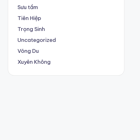
Sưu tầm
Tiên Hiệp
Trọng Sinh
Uncategorized
Võng Du
Xuyên Không