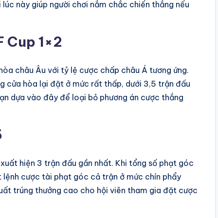
i lúc này giúp người chơi nắm chắc chiến thắng nếu
F Cup 1×2
hòa châu Âu với tỷ lệ cược chấp châu Á tương ứng.
g cửa hòa lại đặt ở mức rất thấp, dưới 3,5 trận đấu
 Bạn dựa vào đây để loại bỏ phương án cược thắng
5
xuất hiện 3 trận đấu gần nhất. Khi tổng số phạt góc
t lệnh cược tài phạt góc cả trận ở mức chín phẩy
uất trúng thưởng cao cho hội viên tham gia đặt cược