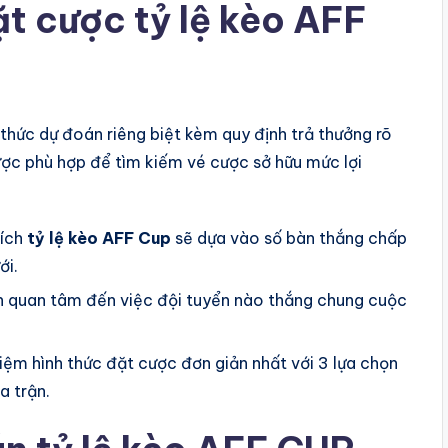
t cược tỷ lệ kèo AFF
thức dự đoán riêng biệt kèm quy định trả thưởng rõ
ược phù hợp để tìm kiếm vé cược sở hữu mức lợi
tích
tỷ lệ kèo AFF Cup
sẽ dựa vào số bàn thắng chấp
ới.
cần quan tâm đến việc đội tuyển nào thắng chung cuộc
.
iệm hình thức đặt cược đơn giản nhất với 3 lựa chọn
a trận.