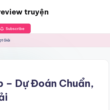
review truyện
Subscribe
t Giải
p – Dự Đoán Chuẩn,
ải