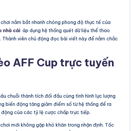
i chơi nắm bắt nhanh chóng phong độ thực tế của
o nhà cái
áp dụng hệ thống quét dữ liệu thể thao
. Thành viên chủ động đọc bài viết này để nắm chắc
kèo AFF Cup trực tuyến
âu chuỗi thành tích đối đầu cùng tình hình lực lượng
ừng biến động tăng giảm điểm số từ hệ thống để ra
 động của các tỷ lệ cược chấp trực tiếp.
i chơi mới không gặp khó khăn trong nhận định. Tốc