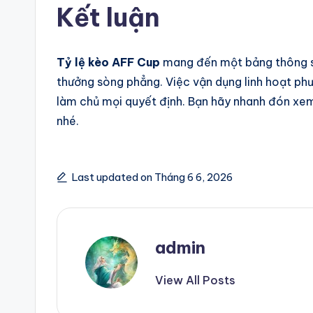
Kết luận
Tỷ lệ kèo AFF Cup
mang đến một bảng thông số
thưởng sòng phẳng. Việc vận dụng linh hoạt phư
làm chủ mọi quyết định. Bạn hãy nhanh đón xem
nhé.
Last updated on Tháng 6 6, 2026
admin
View All Posts