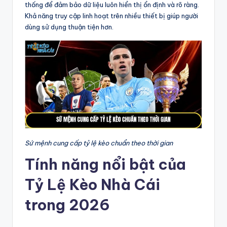
thống để đảm bảo dữ liệu luôn hiển thị ổn định và rõ ràng.
Khả năng truy cập linh hoạt trên nhiều thiết bị giúp người
dùng sử dụng thuận tiện hơn.
Sứ mệnh cung cấp tỷ lệ kèo chuẩn theo thời gian
Tính năng nổi bật của
Tỷ Lệ Kèo Nhà Cái
trong 2026