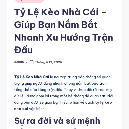
in
Tỷ Lệ Kèo Nhà Cái –
Giúp Bạn Nắm Bắt
Nhanh Xu Hướng Trận
Đấu
admin
Tháng 4 12, 2026
Posted
by
Tỷ Lệ Kèo Nhà Cái
là nơi tập trung các thông số quan
trọng giúp người dùng nhanh chóng nắm bắt bức tranh
tổng thể của từng trận đấu. Thay vì theo dõi rời rạc, mọi
dữ liệu được gom lại trong một hệ thống dễ quan sát. Nội
dung bên dưới sẽ giúp bạn hiểu rõ hơn về cách
tỷ lệ kèo
nhà cái
vận hành.
Sự ra đời và sứ mệnh