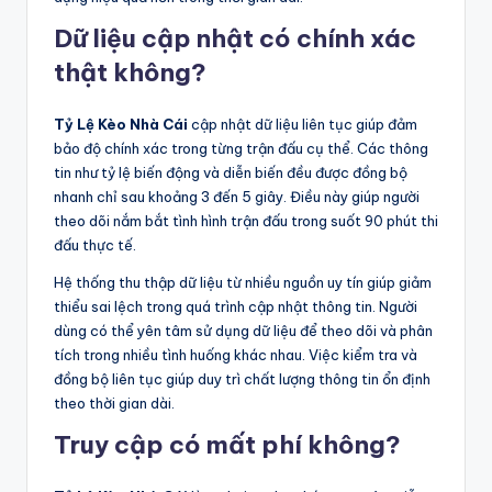
Dữ liệu cập nhật có chính xác
thật không?
Tỷ Lệ Kèo Nhà Cái
cập nhật dữ liệu liên tục giúp đảm
bảo độ chính xác trong từng trận đấu cụ thể. Các thông
tin như tỷ lệ biến động và diễn biến đều được đồng bộ
nhanh chỉ sau khoảng 3 đến 5 giây. Điều này giúp người
theo dõi nắm bắt tình hình trận đấu trong suốt 90 phút thi
đấu thực tế.
Hệ thống thu thập dữ liệu từ nhiều nguồn uy tín giúp giảm
thiểu sai lệch trong quá trình cập nhật thông tin. Người
dùng có thể yên tâm sử dụng dữ liệu để theo dõi và phân
tích trong nhiều tình huống khác nhau. Việc kiểm tra và
đồng bộ liên tục giúp duy trì chất lượng thông tin ổn định
theo thời gian dài.
Truy cập có mất phí không?