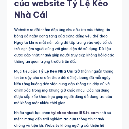
của website Tỷ Lệ Kèo
Nhà Cái
Website ra đời nhằm đáp ứng nhu cầu tra cứu thông tin
bóng đá ngày càng tăng của cộng đồng yêu thể thao.
Ngay từ khi ra mắt nền tảng đã tập trung vào việc tối ưu
trải nghiệm người dùng với giao diện dễ sử dụng. Dữ liệu
được cập nhật nhanh giúp người truy cập không bỏ lỡ các
thông tin quan trọng trước trận đấu.
Mục tiêu của
Tỷ Lệ Kèo Nhà Cái
trở thành nguồn thông
tin tin cậy cho ai cần theo dõi dữ liệu bóng đá mỗi ngày.
Nền tảng hướng đến việc cung cấp thông tin đầy đủ và
chính xác trong mọi khung giờ khác nhau. Các nội dung
được sắp xếp khoa học giúp người dùng dễ dàng tra cứu
mà không mất nhiều thời gian.
Nhiều người lựa chọn
tylekeonhacai88.it.com
nhờ sứ
mệnh mang đến trải nghiệm tra cứu thông tin nhanh
chóng và tiện lợi. Website không ngừng cải thiện hệ