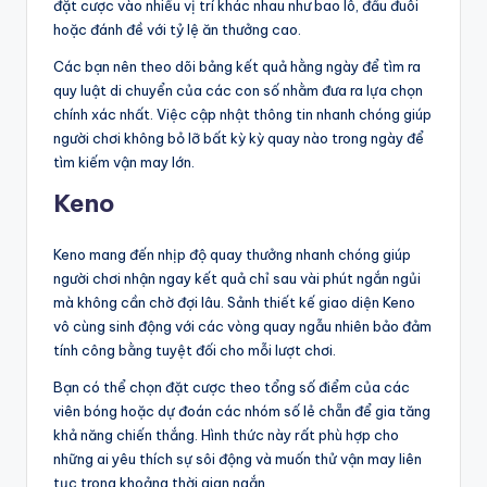
đặt cược vào nhiều vị trí khác nhau như bao lô, đầu đuôi
hoặc đánh đề với tỷ lệ ăn thưởng cao.
Các bạn nên theo dõi bảng kết quả hằng ngày để tìm ra
quy luật di chuyển của các con số nhằm đưa ra lựa chọn
chính xác nhất. Việc cập nhật thông tin nhanh chóng giúp
người chơi không bỏ lỡ bất kỳ kỳ quay nào trong ngày để
tìm kiếm vận may lớn.
Keno
Keno mang đến nhịp độ quay thưởng nhanh chóng giúp
người chơi nhận ngay kết quả chỉ sau vài phút ngắn ngủi
mà không cần chờ đợi lâu. Sảnh thiết kế giao diện Keno
vô cùng sinh động với các vòng quay ngẫu nhiên bảo đảm
tính công bằng tuyệt đối cho mỗi lượt chơi.
Bạn có thể chọn đặt cược theo tổng số điểm của các
viên bóng hoặc dự đoán các nhóm số lẻ chẵn để gia tăng
khả năng chiến thắng. Hình thức này rất phù hợp cho
những ai yêu thích sự sôi động và muốn thử vận may liên
tục trong khoảng thời gian ngắn.