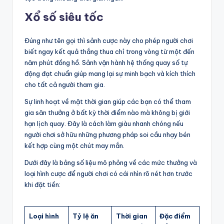
Xổ số siêu tốc
Đúng như tên gọi thì sảnh cược này cho phép người chơi
biết ngay kết quả thắng thua chỉ trong vòng từ một đến
năm phút đồng hồ. Sảnh vận hành hệ thống quay số tự
động đạt chuẩn giúp mang lại sự minh bạch và kích thích
cho tất cả người tham gia.
Sự linh hoạt về mặt thời gian giúp các bạn có thể tham
gia săn thưởng ở bất kỳ thời điểm nào mà không bị giới
hạn lịch quay. Đây là cách làm giàu nhanh chóng nếu
người chơi sở hữu những phương pháp soi cầu nhạy bén
kết hợp cùng một chút may mắn.
Dưới đây là bảng số liệu mô phỏng về các mức thưởng và
loại hình cược để người chơi có cái nhìn rõ nét hơn trước
khi đặt tiền:
Loại hình
Tỷ lệ ăn
Thời gian
Đặc điểm