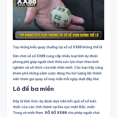
Top những kiểu quay thưởng tại xổ số XX88 không thể lỡ
Sân chơi xổ số XX88 cung cấp nhiều loại hình dự đoán
phong phú giúp người chơi thỏa sức lựa chọn theo kinh
nghiệm và sở thích của bản thân mình. Các bạn hãy cùng
khám phá những sảnh cược đang thu hút lượng lớn thành
viên tham gia quay số may mắn mỗi ngày dưới đây nhé.
Lô đề ba miền
Đây là hình thức dự đoán dựa trên kết quả xổ số kiến
thiết của các tỉnh thành tại khu vực miền Bắc, miền
Trung và miền Nam.
XỔ SỐ XX88
cho phép người chơi