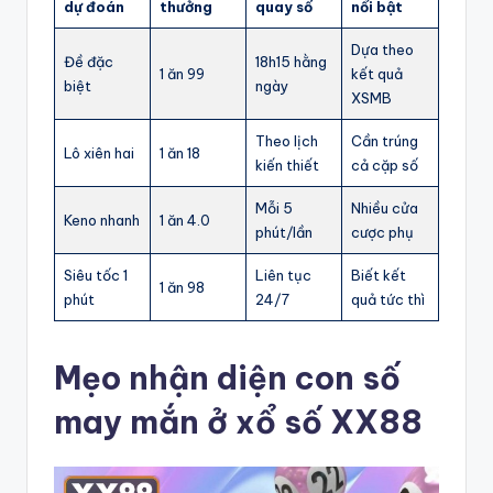
dự đoán
thưởng
quay số
nổi bật
Dựa theo
Đề đặc
18h15 hằng
1 ăn 99
kết quả
biệt
ngày
XSMB
Theo lịch
Cần trúng
Lô xiên hai
1 ăn 18
kiến thiết
cả cặp số
Mỗi 5
Nhiều cửa
Keno nhanh
1 ăn 4.0
phút/lần
cược phụ
Siêu tốc 1
Liên tục
Biết kết
1 ăn 98
phút
24/7
quả tức thì
Mẹo nhận diện con số
may mắn ở xổ số XX88