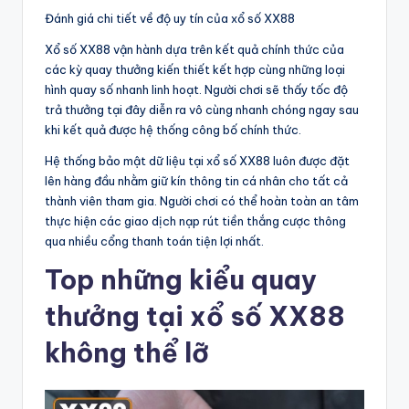
Đánh giá chi tiết về độ uy tín của xổ số XX88
Xổ số XX88 vận hành dựa trên kết quả chính thức của
các kỳ quay thưởng kiến thiết kết hợp cùng những loại
hình quay số nhanh linh hoạt. Người chơi sẽ thấy tốc độ
trả thưởng tại đây diễn ra vô cùng nhanh chóng ngay sau
khi kết quả được hệ thống công bố chính thức.
Hệ thống bảo mật dữ liệu tại xổ số XX88 luôn được đặt
lên hàng đầu nhằm giữ kín thông tin cá nhân cho tất cả
thành viên tham gia. Người chơi có thể hoàn toàn an tâm
thực hiện các giao dịch nạp rút tiền thắng cược thông
qua nhiều cổng thanh toán tiện lợi nhất.
Top những kiểu quay
thưởng tại xổ số XX88
không thể lỡ