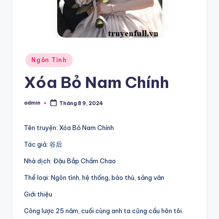
Posted
Ngôn Tình
in
Xóa Bỏ Nam Chính
admin
Tháng 8 9, 2024
Posted
by
Tên truyện: Xóa Bỏ Nam Chính
Tác giả: 谷后
Nhà dịch: Đậu Bắp Chấm Chao
Thể loại: Ngôn tình, hệ thống, báo thù, sảng văn
Giới thiệu
Công lược 25 năm, cuối cùng anh ta cũng cầu hôn tôi.