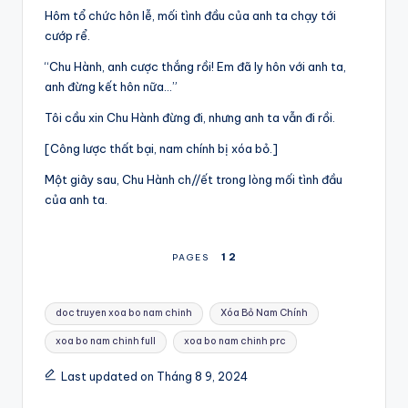
Hôm tổ chức hôn lễ, mối tình đầu của anh ta chạy tới
cướp rể.
“Chu Hành, anh cược thắng rồi! Em đã ly hôn với anh ta,
anh đừng kết hôn nữa…”
Tôi cầu xin Chu Hành đừng đi, nhưng anh ta vẫn đi rồi.
[Công lược thất bại, nam chính bị xóa bỏ.]
Một giây sau, Chu Hành ch//ết trong lòng mối tình đầu
của anh ta.
1
2
PAGES
Tags:
doc truyen xoa bo nam chinh
Xóa Bỏ Nam Chính
xoa bo nam chinh full
xoa bo nam chinh prc
Last updated on Tháng 8 9, 2024