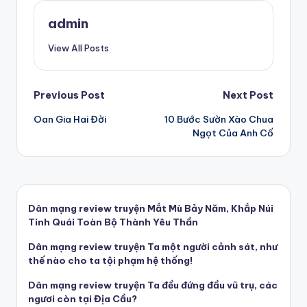
admin
View All Posts
Post
Previous Post
Next Post
Oan Gia Hai Đời
10 Bước Sườn Xào Chua
navigation
Ngọt Của Anh Cố
Dân mạng review truyện Mắt Mù Bảy Năm, Khắp Núi
Tinh Quái Toàn Bộ Thành Yêu Thần
Dân mạng review truyện Ta một người cảnh sát, như
thế nào cho ta tội phạm hệ thống!
Dân mạng review truyện Ta đều đứng đầu vũ trụ, các
ngươi còn tại Địa Cầu?