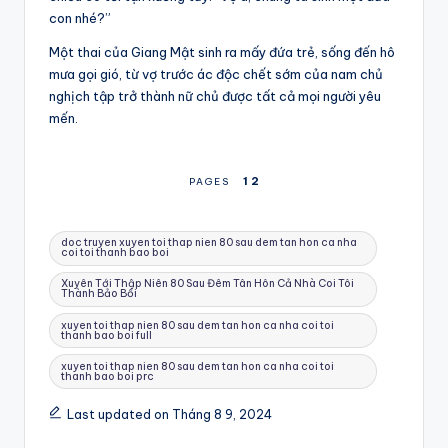
con nhé?”
Một thai của Giang Mật sinh ra mấy đứa trẻ, sống đến hô
mưa gọi gió, từ vợ trước ác độc chết sớm của nam chủ
nghịch tập trở thành nữ chủ được tất cả mọi người yêu
mến.
1
2
PAGES
Tags:
doc truyen xuyen toi thap nien 80 sau dem tan hon ca nha
coi toi thanh bao boi
Xuyên Tới Thập Niên 80 Sau Đêm Tân Hôn Cả Nhà Coi Tôi
Thành Bảo Bối
xuyen toi thap nien 80 sau dem tan hon ca nha coi toi
thanh bao boi full
xuyen toi thap nien 80 sau dem tan hon ca nha coi toi
thanh bao boi prc
Last updated on Tháng 8 9, 2024