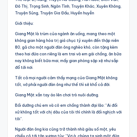
Đô Thị, Trọng Sinh, Ngôn Tình, Truyện Khác, Xuyên Không,
Truyện Sủng, Truyện Gia Đấu, Huyền huyễn
Giới thiệu:
Giang Mật là trùm của ngành ăn uống, mang theo một
không gian hàng hóa trị giá chục tỷ xuyên đến thập niên
80, gả cho một người đàn ông nghèo khó, còn tặng kèm
theo hai đứa con riêng là em trai và em gái chồng, ăn bữa
nay không biết bữa mai, mấy gian phòng sập xệ như sắp
đổ tới nơi.
Tất cả mọi người cảm thấy mạng của Giang Mật không
tốt, vớ phải người đàn ông như thế thì sẽ khổ cả đời.
Giang Mật xắn tay áo lên chơi trò nuôi dưỡng.
Bồi dưỡng chú em và cô em chồng thành đại lão: “Ai đối
xử không tốt với chị dâu của tôi thì chính là đối nghịch với
tôi”.
Người đàn ông kia cũng trở thành nhà giàu số một, yêu
chiều cô tới tận xương tủy: “Vợ à, chúng ta sinh một đứa