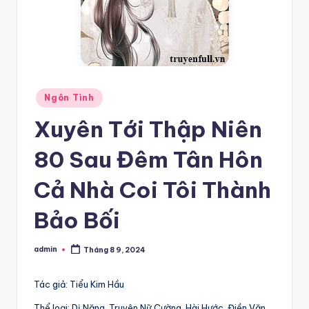
Posted
Ngôn Tình
in
Xuyên Tới Thập Niên
80 Sau Đêm Tân Hôn
Cả Nhà Coi Tôi Thành
Bảo Bối
admin
Tháng 8 9, 2024
Posted
by
Tác giả: Tiểu Kim Hầu
Thể loại: Dị Năng, Truyện Nữ Cường, Hài Hước, Điền Văn,