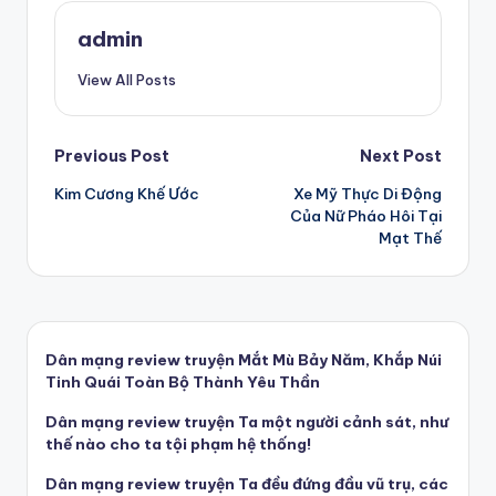
admin
View All Posts
Post
Previous Post
Next Post
Kim Cương Khế Ước
Xe Mỹ Thực Di Động
navigation
Của Nữ Pháo Hôi Tại
Mạt Thế
Dân mạng review truyện Mắt Mù Bảy Năm, Khắp Núi
Tinh Quái Toàn Bộ Thành Yêu Thần
Dân mạng review truyện Ta một người cảnh sát, như
thế nào cho ta tội phạm hệ thống!
Dân mạng review truyện Ta đều đứng đầu vũ trụ, các