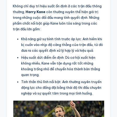
Không chỉ duy trì hiệu suất ổn định ở các trận đấu thông
thường,
Harry Kane
còn thường xuyên thể hiện giá trị
trong những cuộc đối đầu mang tính quyết định. Những
phẩm chất nổi bật giúp Kane luôn tỏa sáng trong các
trận đấu lớn gồm:
Khả năng giữ sự bình tĩnh trước áp lực: Anh hiếm khi
bị cuốn vào nhịp độ căng thẳng của trận đấu, từ đó
đưa ra các quyết định xử lý hợp lý và hiệu quả.
Hiệu suất dứt điểm ổn định: Dù cơ hội xuất hiện
không nhiều, Kane vẫn tận dụng rất tốt những
khoảng trống nhỏ để chuyển hóa thành bàn thắng
quan trọng.
Tinh thần thủ lĩnh nổi bật: Anh thường xuyên truyền
động lực cho đồng đội bằng thái độ thi đấu chuyên
nghiệp và sự quyết tâm trong mọi tình huống.