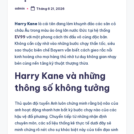
admin
Tháng 6 21, 2026
Posted
by
Harry Kane
là cái tên đang làm khuynh đảo các sân cỏ
châu Âu trong màu áo ông lớn nước Đức tại hệ thống
EV99
với một phong cách thi đấu vô cùng độc bản.
Không cần cậy nhờ vào những bước chạy thần tốc, siêu
sao thuộc biên chế Bayern vẫn biết cách gieo rắc nỗi
kinh hoàng cho mọi hàng thủ nhờ tư duy không gian nhạy
bén cùng nền tảng kỹ thuật thượng thừa.
Harry Kane và những
thông số không tưởng
Thủ quân đội tuyển Anh luôn chứng minh rằng bộ não của
anh hoạt động nhanh hơn bất kỳ bước chạy nào của các
hậu vệ đối phương. Chuyển tiếp từ những nhận định
chuyên môn, các số liệu thống kê thực tế dưới đây sẽ
minh chứng rõ nét cho sự khác biệt này của tiền đạo sinh