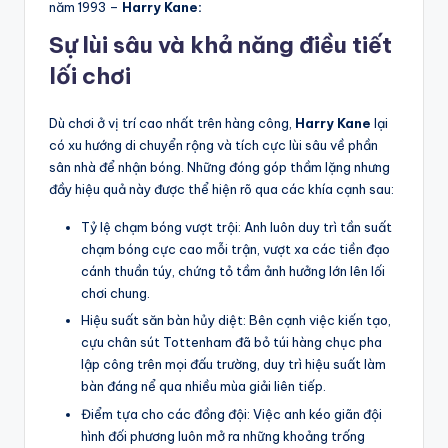
năm 1993 –
Harry Kane:
Sự lùi sâu và khả năng điều tiết
lối chơi
Dù chơi ở vị trí cao nhất trên hàng công,
Harry Kane
lại
có xu hướng di chuyển rộng và tích cực lùi sâu về phần
sân nhà để nhận bóng. Những đóng góp thầm lặng nhưng
đầy hiệu quả này được thể hiện rõ qua các khía cạnh sau:
Tỷ lệ chạm bóng vượt trội: Anh luôn duy trì tần suất
chạm bóng cực cao mỗi trận, vượt xa các tiền đạo
cánh thuần túy, chứng tỏ tầm ảnh hưởng lớn lên lối
chơi chung.
Hiệu suất săn bàn hủy diệt: Bên cạnh việc kiến tạo,
cựu chân sút Tottenham đã bỏ túi hàng chục pha
lập công trên mọi đấu trường, duy trì hiệu suất làm
bàn đáng nể qua nhiều mùa giải liên tiếp.
Điểm tựa cho các đồng đội: Việc anh kéo giãn đội
hình đối phương luôn mở ra những khoảng trống