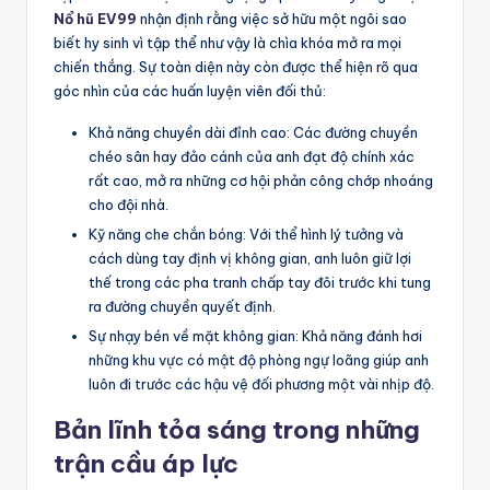
Nổ hũ EV99
nhận định rằng việc sở hữu một ngôi sao
biết hy sinh vì tập thể như vậy là chìa khóa mở ra mọi
chiến thắng. Sự toàn diện này còn được thể hiện rõ qua
góc nhìn của các huấn luyện viên đối thủ:
Khả năng chuyền dài đỉnh cao: Các đường chuyền
chéo sân hay đảo cánh của anh đạt độ chính xác
rất cao, mở ra những cơ hội phản công chớp nhoáng
cho đội nhà.
Kỹ năng che chắn bóng: Với thể hình lý tưởng và
cách dùng tay định vị không gian, anh luôn giữ lợi
thế trong các pha tranh chấp tay đôi trước khi tung
ra đường chuyền quyết định.
Sự nhạy bén về mặt không gian: Khả năng đánh hơi
những khu vực có mật độ phòng ngự loãng giúp anh
luôn đi trước các hậu vệ đối phương một vài nhịp độ.
Bản lĩnh tỏa sáng trong những
trận cầu áp lực