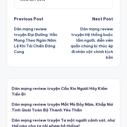
Post
Previous Post
Next Post
Dân mạng review
Dân mạng review
navigation
truyện Đại Đường: Hắn
truyện Hệ thống buộc
Mang Theo Ngàn Năm
lầm người, diễn viên
Lệ Khí Tái Chiến Đông
quần chúng bị thúc ép
Cung
đi nhân vật chính kịch
bản
Dân mạng review truyện Cầu Xin Ngươi Hãy Kiếm
Tiền Đi
Dân mạng review truyện Mắt Mù Bảy Năm, Khắp Núi
Tinh Quái Toàn Bộ Thành Yêu Thần
Dân mạng review truyện Ta một người cảnh sát, như
thế nào cho ta tội phạm hệ thống!