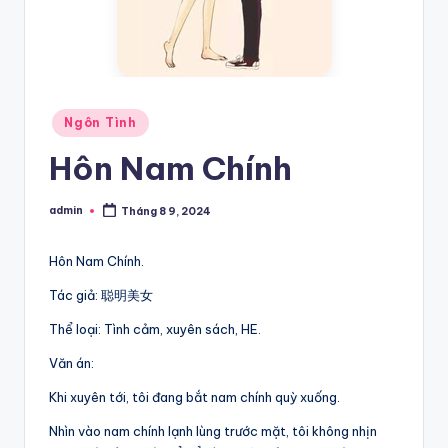
Posted
Ngôn Tình
in
Hôn Nam Chính
admin
Tháng 8 9, 2024
Posted
by
Hôn Nam Chính.
Tác giả: 聪明美女
Thể loại: Tình cảm, xuyên sách, HE.
Văn án:
Khi xuyên tới, tôi đang bắt nam chính quỳ xuống.
Nhìn vào nam chính lạnh lùng trước mặt, tôi không nhịn