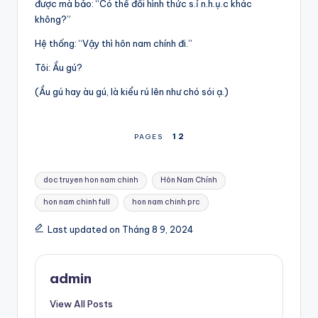
được mà bảo: “Có thể đổi hình thức s.ỉ n.h.ụ.c khác
không?”
Hệ thống: “Vậy thì hôn nam chính đi.”
Tôi: Ầu gú?
(Ầu gú hay àu gú, là kiểu rú lên như chó sói ạ.)
1
2
PAGES
Tags:
doc truyen hon nam chinh
Hôn Nam Chính
hon nam chinh full
hon nam chinh prc
Last updated on Tháng 8 9, 2024
admin
View All Posts