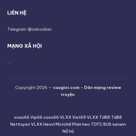
LIÊN HỆ
Telegram: @adsvidian
MẠNG XÃ HỘI
...
Copyright 2026 —
cuugioi.com - Dân mạng review
truyện
.
xoso66
Vip66
xoso66
VLXX
Viet69
VLXX
Td88
Td88
Nettruyen
VLXX
Heovl
Motchill
Phim heo
TDTC
8US
sunwin
Nổ hũ