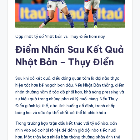
Cập nhật tỷ số Nhật Bản vs Thụy Điển hôm nay
Điểm Nhấn Sau Kết Quả
Nhật Bản – Thụy Điển
Sau khi có kết quả, điều đáng quan tâm là đội nào thực
hiện tốt hơn kế hoạch ban đầu. Nếu Nhật Bản thắng, điểm
nhấn thường nằm ở tốc độ phối hợp, khả năng pressing và
sự hiệu quả trong những pha xử lý cuối cùng. Nếu Thụy
Điển giành lợi thế, các tình huống cố định, tranh chấp
bóng hai và sức ép thể chất có thể là chìa khóa.
Trong trường hợp trận đấu kết thúc với tỷ số hòa, cần
nhìn vào số cơ hội rõ rệt để đánh giá đội nào tiếc nuối
hơn. Một trận hòa nhiều bàn thắng thường phản ánh thế