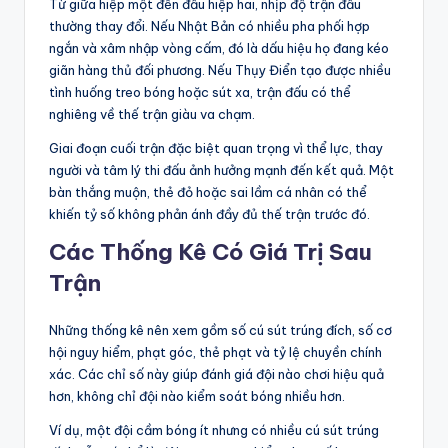
Từ giữa hiệp một đến đầu hiệp hai, nhịp độ trận đấu
thường thay đổi. Nếu Nhật Bản có nhiều pha phối hợp
ngắn và xâm nhập vòng cấm, đó là dấu hiệu họ đang kéo
giãn hàng thủ đối phương. Nếu Thụy Điển tạo được nhiều
tình huống treo bóng hoặc sút xa, trận đấu có thể
nghiêng về thế trận giàu va chạm.
Giai đoạn cuối trận đặc biệt quan trọng vì thể lực, thay
người và tâm lý thi đấu ảnh hưởng mạnh đến kết quả. Một
bàn thắng muộn, thẻ đỏ hoặc sai lầm cá nhân có thể
khiến tỷ số không phản ánh đầy đủ thế trận trước đó.
Các Thống Kê Có Giá Trị Sau
Trận
Những thống kê nên xem gồm số cú sút trúng đích, số cơ
hội nguy hiểm, phạt góc, thẻ phạt và tỷ lệ chuyền chính
xác. Các chỉ số này giúp đánh giá đội nào chơi hiệu quả
hơn, không chỉ đội nào kiểm soát bóng nhiều hơn.
Ví dụ, một đội cầm bóng ít nhưng có nhiều cú sút trúng