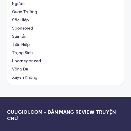
Ngược
Quan Trường
Sắc Hiệp
Sponsored
Sưu tầm
Tiên Hiệp
Trọng Sinh
Uncategorized
Võng Du
Xuyên Không
CUUGIOI.COM - DÂN MẠNG REVIEW TRUYỆN
CHỮ