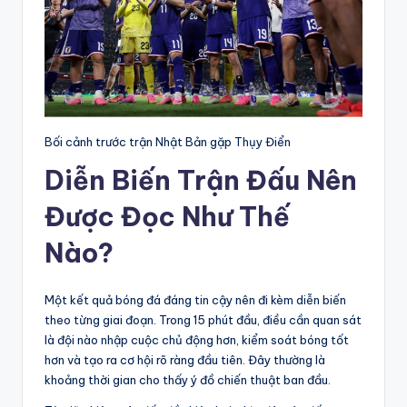
Bối cảnh trước trận Nhật Bản gặp Thụy Điển
Diễn Biến Trận Đấu Nên
Được Đọc Như Thế
Nào?
Một kết quả bóng đá đáng tin cậy nên đi kèm diễn biến
theo từng giai đoạn. Trong 15 phút đầu, điều cần quan sát
là đội nào nhập cuộc chủ động hơn, kiểm soát bóng tốt
hơn và tạo ra cơ hội rõ ràng đầu tiên. Đây thường là
khoảng thời gian cho thấy ý đồ chiến thuật ban đầu.