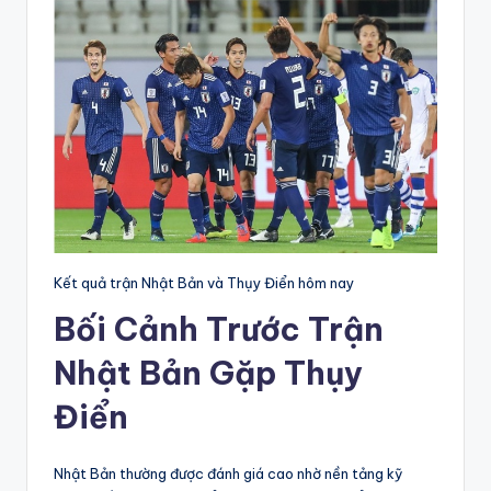
Kết quả trận Nhật Bản và Thụy Điển hôm nay
Bối Cảnh Trước Trận
Nhật Bản Gặp Thụy
Điển
Nhật Bản thường được đánh giá cao nhờ nền tảng kỹ