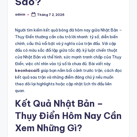
Sao?
admin
Tháng 7 2, 2026
Posted
by
Người tìm kiếm kết quả bóng đá hôm nay giữa Nhật Bản –
Thụy Điển thường cần câu trả lời nhanh: tỷ số, diễn biến
chính, cầu thủ nổi bật và ý nghĩa của trận đấu. Với cặp
đấu có màu sắc đối lập giữa tốc độ, kỷ luật chiến thuật
của Nhật Bản và thể hình, sức mạnh tranh chấp của Thụy
Điển, việc chỉ nhìn vào tỷ số là chưa đủ. Bài viết này
keonhacai5
giúp bạn nắm bối cảnh trước trận, cách đọc
kết quả sau trận và những điểm đáng chú ý nếu muốn
theo dõi lại highlights hoặc cập nhật lịch thi đấu liên
quan.
Kết Quả Nhật Bản –
Thụy Điển Hôm Nay Cần
Xem Những Gì?