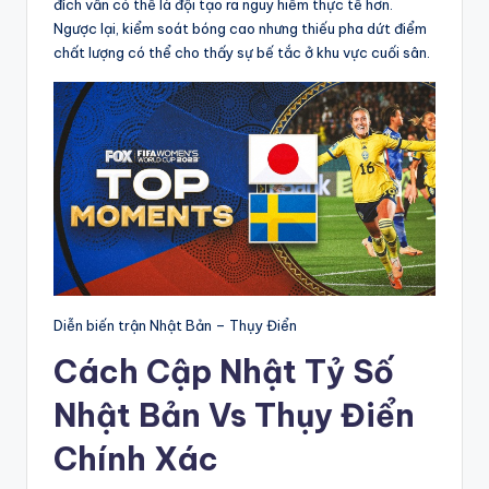
đích vẫn có thể là đội tạo ra nguy hiểm thực tế hơn.
Ngược lại, kiểm soát bóng cao nhưng thiếu pha dứt điểm
chất lượng có thể cho thấy sự bế tắc ở khu vực cuối sân.
Diễn biến trận Nhật Bản – Thụy Điển
Cách Cập Nhật Tỷ Số
Nhật Bản Vs Thụy Điển
Chính Xác