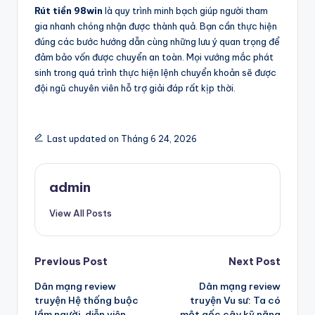
Rút tiền 98win
là quy trình minh bạch giúp người tham
gia nhanh chóng nhận được thành quả. Bạn cần thực hiện
đúng các bước hướng dẫn cùng những lưu ý quan trọng để
đảm bảo vốn được chuyển an toàn. Mọi vướng mắc phát
sinh trong quá trình thực hiện lệnh chuyển khoản sẽ được
đội ngũ chuyên viên hỗ trợ giải đáp rất kịp thời.
Last updated on Tháng 6 24, 2026
admin
View All Posts
Post
Previous Post
Next Post
Dân mạng review
Dân mạng review
navigation
truyện Hệ thống buộc
truyện Vu sư: Ta có
lầm người, diễn viên
một gốc cây kỹ năng