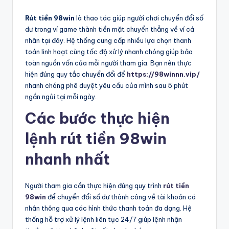
by
Rút tiền 98win
là thao tác giúp người chơi chuyển đổi số
dư trong ví game thành tiền mặt chuyển thẳng về ví cá
nhân tại đây. Hệ thống cung cấp nhiều lựa chọn thanh
toán linh hoạt cùng tốc độ xử lý nhanh chóng giúp bảo
toàn nguồn vốn của mỗi người tham gia. Bạn nên thực
hiện đúng quy tắc chuyển đổi để
https://98winnn.vip/
nhanh chóng phê duyệt yêu cầu của mình sau 5 phút
ngắn ngủi tại mỗi ngày.
Các bước thực hiện
lệnh rút tiền 98win
nhanh nhất
Người tham gia cần thực hiện đúng quy trình
rút tiền
98win
để chuyển đổi số dư thành công về tài khoản cá
nhân thông qua các hình thức thanh toán đa dạng. Hệ
thống hỗ trợ xử lý lệnh liên tục 24/7 giúp lệnh nhận