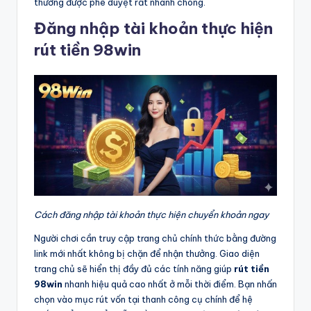
thưởng được phê duyệt rất nhanh chóng.
Đăng nhập tài khoản thực hiện
rút tiền 98win
Cách đăng nhập tài khoản thực hiện chuyển khoản ngay
Người chơi cần truy cập trang chủ chính thức bằng đường
link mới nhất không bị chặn để nhận thưởng. Giao diện
trang chủ sẽ hiển thị đầy đủ các tính năng giúp
rút tiền
98win
nhanh hiệu quả cao nhất ở mỗi thời điểm. Bạn nhấn
chọn vào mục rút vốn tại thanh công cụ chính để hệ