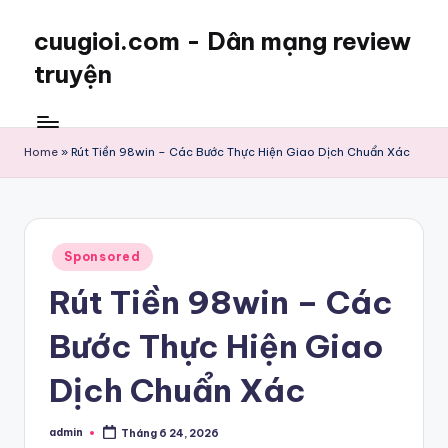
cuugioi.com - Dân mạng review
truyện
Home
»
Rút Tiền 98win – Các Bước Thực Hiện Giao Dịch Chuẩn Xác
Posted
Sponsored
in
Rút Tiền 98win – Các
Bước Thực Hiện Giao
Dịch Chuẩn Xác
admin
Tháng 6 24, 2026
Posted