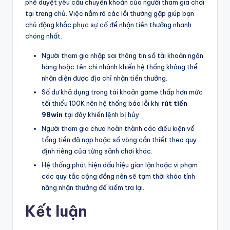
phê duyệt yêu cầu chuyển khoản của người tham gia chơi
tại trang chủ. Việc nắm rõ các lỗi thường gặp giúp bạn
chủ động khắc phục sự cố để nhận tiền thưởng nhanh
chóng nhất.
Người tham gia nhập sai thông tin số tài khoản ngân
hàng hoặc tên chi nhánh khiến hệ thống không thể
nhận diện được địa chỉ nhận tiền thưởng.
Số dư khả dụng trong tài khoản game thấp hơn mức
tối thiểu 100K nên hệ thống báo lỗi khi
rút tiền
98win
tại đây khiến lệnh bị hủy.
Người tham gia chưa hoàn thành các điều kiện về
tổng tiền đã nạp hoặc số vòng cần thiết theo quy
định riêng của từng sảnh chơi khác.
Hệ thống phát hiện dấu hiệu gian lận hoặc vi phạm
các quy tắc cộng đồng nên sẽ tạm thời khóa tính
năng nhận thưởng để kiểm tra lại.
Kết luận