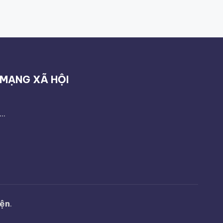
MẠNG XÃ HỘI
...
yện
.