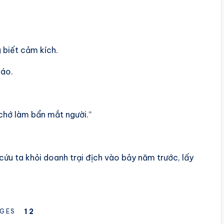
 biết cảm kích.
 áo.
 chớ làm bẩn mắt người.”
ứu ta khỏi doanh trại địch vào bảy năm trước, lấy
1
2
GES