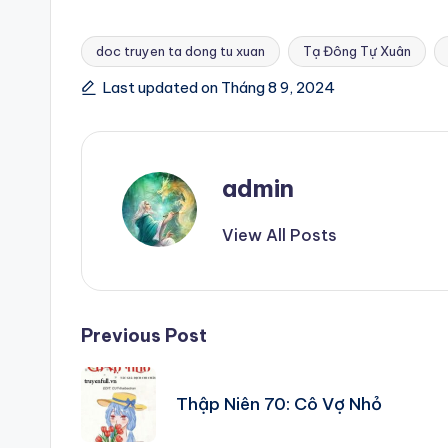
doc truyen ta dong tu xuan
Tạ Đông Tự Xuân
Tags:
Last updated on Tháng 8 9, 2024
admin
View All Posts
Post
Previous Post
navigation
Thập Niên 70: Cô Vợ Nhỏ