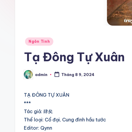
Posted
Ngôn Tình
in
Tạ Đông Tự Xuân
admin
Tháng 8 9, 2024
Posted
by
TẠ ĐÔNG TỰ XUÂN
***
Tác giả: 肆矣
Thể loại: Cổ đại, Cung đình hầu tước
Editor: Qynn