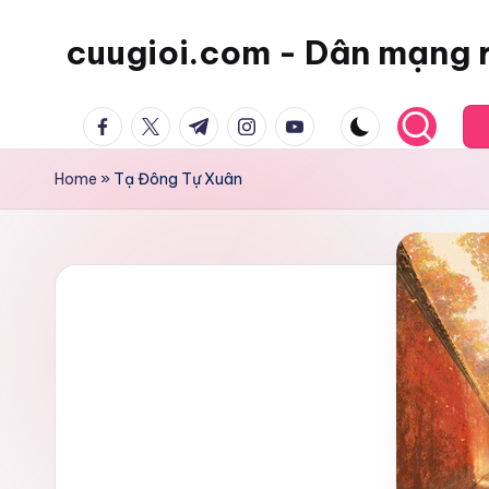
cuugioi.com - Dân mạng 
facebook.com
twitter.com
t.me
instagram.com
youtube.com
Home
»
Tạ Đông Tự Xuân