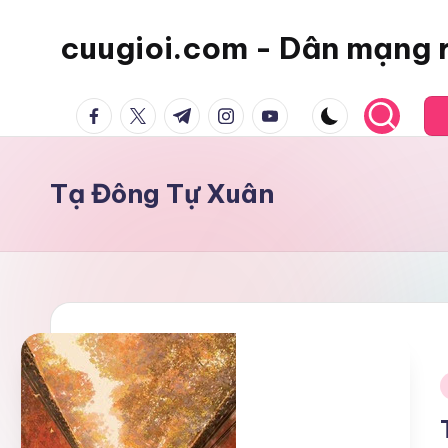
cuugioi.com - Dân mạng 
facebook.com
twitter.com
t.me
instagram.com
youtube.com
Tạ Đông Tự Xuân
i