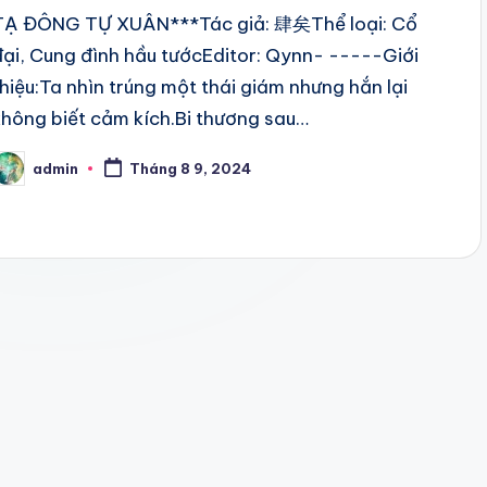
TẠ ĐÔNG TỰ XUÂN***Tác giả: 肆矣Thể loại: Cổ
đại, Cung đình hầu tướcEditor: Qynn- -----Giới
thiệu:Ta nhìn trúng một thái giám nhưng hắn lại
không biết cảm kích.Bi thương sau…
admin
Tháng 8 9, 2024
osted
y