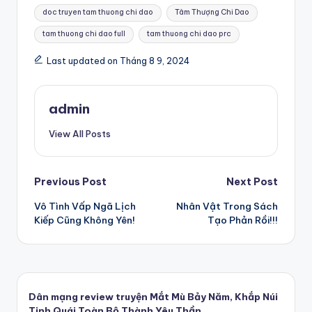
Tags:
doc truyen tam thuong chi dao
Tâm Thượng Chi Dao
tam thuong chi dao full
tam thuong chi dao prc
Last updated on Tháng 8 9, 2024
admin
View All Posts
Post
Previous Post
Next Post
Vô Tình Vấp Ngã Lịch
Nhân Vật Trong Sách
navigation
Kiếp Cũng Không Yên!
Tạo Phản Rồi!!!
Dân mạng review truyện Mắt Mù Bảy Năm, Khắp Núi
Tinh Quái Toàn Bộ Thành Yêu Thần