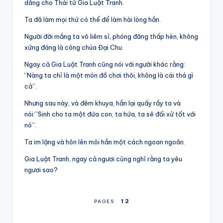
dâng cho Thái tử Gia Luật Tranh.
Ta đã làm mọi thứ có thể để làm hài lòng hắn.
Người đời mắng ta vô liêm sỉ, phóng đãng thấp hèn, không
xứng đáng là công chúa Đại Chu.
Ngay cả Gia Luật Tranh cũng nói với người khác rằng:
“Nàng ta chỉ là một món đồ chơi thôi, không là cái thá gì
cả”.
Nhưng sau này, và đêm khuya, hắn lại quấy rầy ta và
nói:”Sinh cho ta một đứa con, ta hứa, ta sẽ đối xử tốt với
nó”.
Ta im lặng và hôn lên môi hắn một cách ngoan ngoãn.
Gia Luật Tranh, ngay cả ngươi cũng nghĩ rằng ta yêu
ngươi sao?
1
2
PAGES