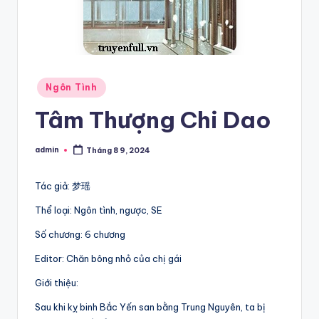
Posted
Ngôn Tình
in
Tâm Thượng Chi Dao
admin
Tháng 8 9, 2024
Posted
by
Tác giả: 梦瑶
Thể loại: Ngôn tình, ngược, SE
Số chương: 6 chương
Editor: Chăn bông nhỏ của chị gái
Giới thiệu:
Sau khi kỵ binh Bắc Yến san bằng Trung Nguyên, ta bị