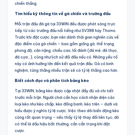
chiến thắng.
Tìm hiểu kỹ thông tin về gà chiến và trường đấu
Mỗi trận đấu đá gà tại 33WIN đều được phát sóng trực
tiếp từ các trường đấu nổi tiếng như SV388 hay Thomo.
Trước khi đặt cược, bạn nên dành thời gian nghiên cứu về
đặc điểm của gà chiến – bao gồm giống gà, thể trạng,
phong độ, cân nặng, chiều cao, lối đánh (đá mé, đá thọc,
đá cựa…), cũng như lịch sử đối đầu nếu có. Những yếu tố
này có ảnh hưởng lớn đến kết quả trận đấu. Gà có kinh
nghiệm, từng thắng nhiều trận sẽ có tỷ lệ thắng cao hơn.
Biết cách đọc và phân tích bảng kèo
Tại 33WIN, bảng kèo được cập nhật đầy đủ và chi tiết
trước mỗi trận. Người chơi cần học cách nhận diện các
loại kèo như kèo chấp, kèo đồng banh, kèo trên – dưới và
hiểu được ý nghĩa tỷ lệ cược. Việc theo dõi biến động kèo
cũng rất quan trọng – nếu thấy tỷ lệ thay đổi liên tục, đó
có thể là dấu hiệu bất thường, cần cẩn trọng khi đặt
cược.