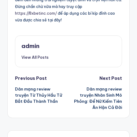
Đừng chần chừ nữa mà hay truy cập
https://8xbetinc.com/
để áp dụng các bí kíp đỉnh cao
vừa được chia sẻ tại đây!
admin
View All Posts
Post
Previous Post
Next Post
Dân mạng review
Dân mạng review
navigation
truyện Từ Thủy Hầu Tử
truyện Nhân Sinh Mô
Bắt Đầu Thành Thần
Phỏng: Để Nữ Kiếm Tiên
Ân Hận Cả Đời