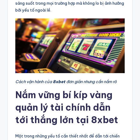
sáng suốt trong mọi trường hợp mà không lo bị ảnh hưởng
bởi yếu tố ngoài lề.
Cách vận hành của
8xbet
đơn giản nhưng cần nắm rõ
Nắm vững bí kíp vàng
quản lý tài chính dẫn
tới thắng lớn tại 8xbet
Một trong những yếu tố cần thiết nhất để dẫn tới chiến