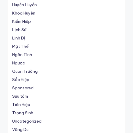
Huyền Huyễn
Khoa Huyễn
Kiếm Hiệp
Lịch Sử
Linh Dị
Mạt Thế
Ngôn Tình
Ngược
Quan Trường
Sắc Hiệp
Sponsored
Sưu tầm
Tiên Hiệp
Trọng Sinh
Uncategorized
Võng Du