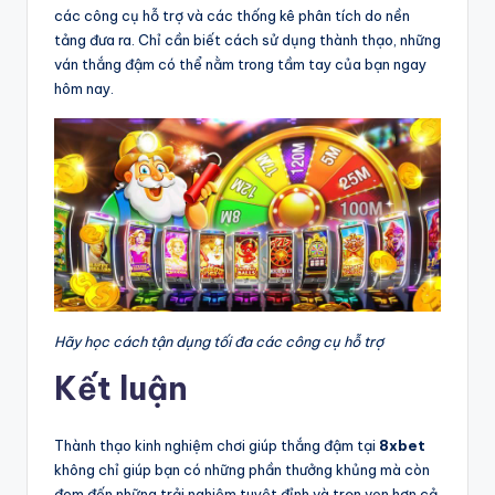
các công cụ hỗ trợ và các thống kê phân tích do nền
tảng đưa ra. Chỉ cần biết cách sử dụng thành thạo, những
ván thắng đậm có thể nằm trong tầm tay của bạn ngay
hôm nay.
Hãy học cách tận dụng tối đa các công cụ hỗ trợ
Kết luận
Thành thạo kinh nghiệm chơi giúp thắng đậm tại
8xbet
không chỉ giúp bạn có những phần thưởng khủng mà còn
đem đến những trải nghiệm tuyệt đỉnh và trọn vẹn hơn cả.