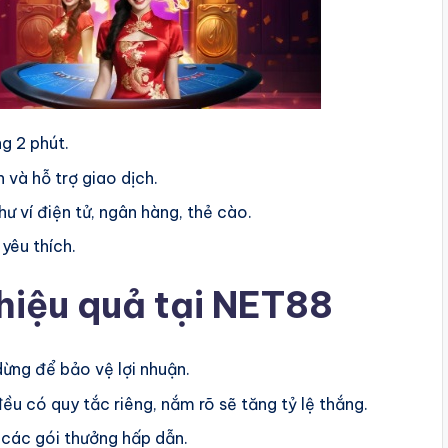
g 2 phút.
và hỗ trợ giao dịch.
ư ví điện tử, ngân hàng, thẻ cào.
yêu thích.
 hiệu quả tại NET88
ừng để bảo vệ lợi nhuận.
đều có quy tắc riêng, nắm rõ sẽ tăng tỷ lệ thắng.
các gói thưởng hấp dẫn.