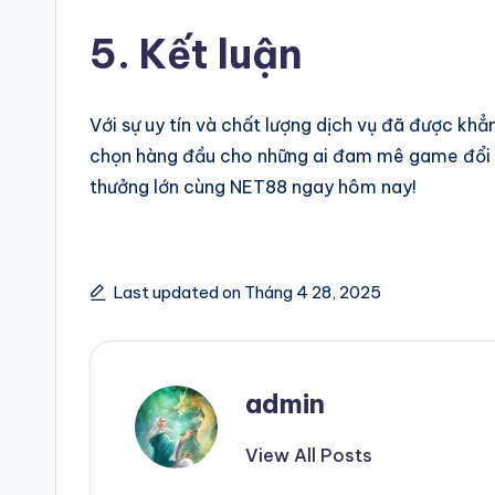
5. Kết luận
Với sự uy tín và chất lượng dịch vụ đã được khẳ
chọn hàng đầu cho những ai đam mê game đổi th
thưởng lớn cùng NET88 ngay hôm nay!
Last updated on Tháng 4 28, 2025
admin
View All Posts