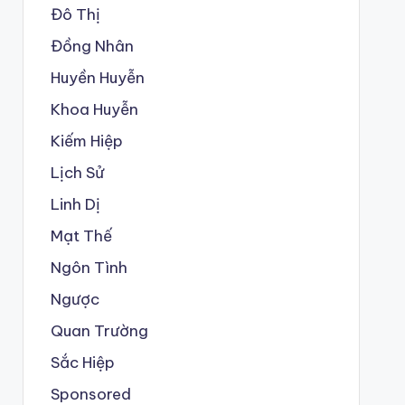
Đô Thị
Đồng Nhân
Huyền Huyễn
Khoa Huyễn
Kiếm Hiệp
Lịch Sử
Linh Dị
Mạt Thế
Ngôn Tình
Ngược
Quan Trường
Sắc Hiệp
Sponsored