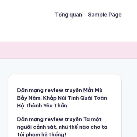
Tổng quan
Sample Page
Dân mạng review truyện Mắt Mù
Bảy Năm, Khắp Núi Tinh Quái Toàn
Bộ Thành Yêu Thần
Dân mạng review truyện Ta một
người cảnh sát, như thế nào cho ta
tội phạm hệ thống!